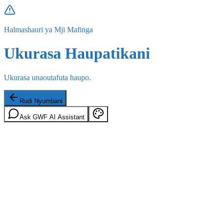
Halmashauri ya Mji Mafinga
Ukurasa Haupatikani
Ukurasa unaoutafuta haupo.
Rudi Nyumbani
Ask GWF AI Assistant