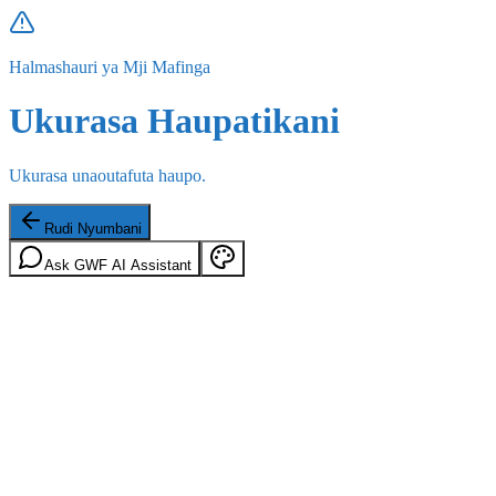
Halmashauri ya Mji Mafinga
Ukurasa Haupatikani
Ukurasa unaoutafuta haupo.
Rudi Nyumbani
Ask GWF AI Assistant