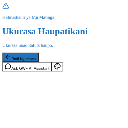
Halmashauri ya Mji Mafinga
Ukurasa Haupatikani
Ukurasa unaoutafuta haupo.
Rudi Nyumbani
Ask GWF AI Assistant