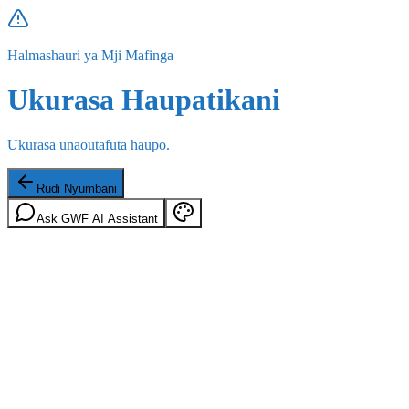
Halmashauri ya Mji Mafinga
Ukurasa Haupatikani
Ukurasa unaoutafuta haupo.
Rudi Nyumbani
Ask GWF AI Assistant