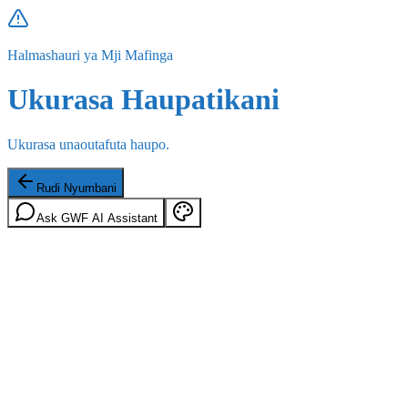
Halmashauri ya Mji Mafinga
Ukurasa Haupatikani
Ukurasa unaoutafuta haupo.
Rudi Nyumbani
Ask GWF AI Assistant